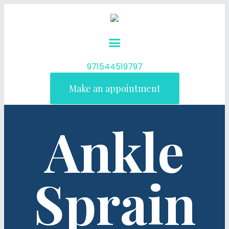
971544519797
Make an appointment
Ankle
Sprain