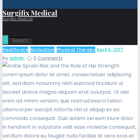
Surgifix Medical
Surgifix Medical
Healthcare
,
Motivation
,
Physical Therapy
April 5, 2017
by
admin
0
Comments
Lorem ipsum dolor sit amet, consectetuer adipiscing
elit, sed diam nonummy nibh euismod tincidunt ut
laoreet dolore magna aliquam erat volutpat. Ut wisi
enim ad minim veniam, quis nostrud exerci tation
ullamcorper suscipit lobortis nisl ut aliquip ex ea
commodo consequat. Duis autem vel eum iriure dolor
in hendrerit in vulputate velit esse molestie consequat,
vel illum dolore eu feugiat nulla facilisis at vero eros et