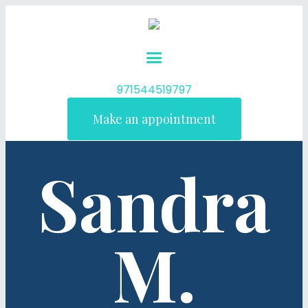
971544519797
Make an appointment
Sandra
M.