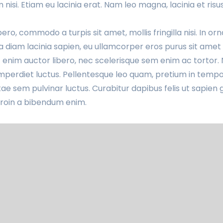
m nisi. Etiam eu lacinia erat. Nam leo magna, lacinia et risu
ero, commodo a turpis sit amet, mollis fringilla nisi. In o
na diam lacinia sapien, eu ullamcorper eros purus sit amet l
nim auctor libero, nec scelerisque sem enim ac tortor. N
perdiet luctus. Pellentesque leo quam, pretium in tempor 
ae sem pulvinar luctus. Curabitur dapibus felis ut sapien 
Proin a bibendum enim.