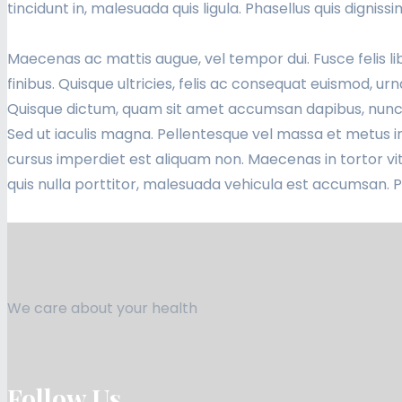
tincidunt in, malesuada quis ligula. Phasellus quis dignissi
Maecenas ac mattis augue, vel tempor dui. Fusce felis lib
finibus. Quisque ultricies, felis ac consequat euismod, ur
Quisque dictum, quam sit amet accumsan dapibus, nunc e
Sed ut iaculis magna. Pellentesque vel massa et metus im
cursus imperdiet est aliquam non. Maecenas in tortor vit
quis nulla porttitor, malesuada vehicula est accumsan. 
We care about your health
Follow Us