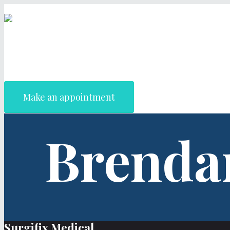
Make an appointment
Brendan
Surgifix Medical