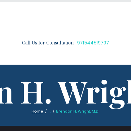
Call Us for Consultation
971544519797
 H. Wrig
Home
...
Brendan H. Wright, M.D.