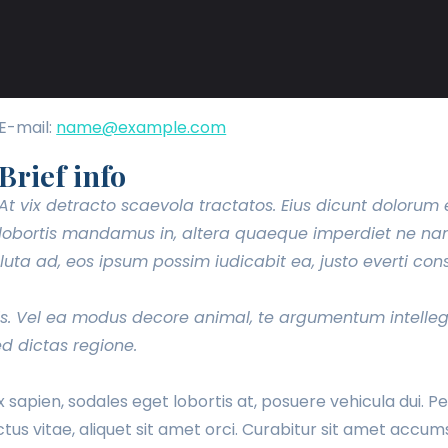
E-mail:
name@example.com
Brief info
At vix detracto scaevola tractatos. Eius dicunt dolorum
lobortis mandamus in, altera quaeque imperdiet ne n
luta ad, eos ipsum possim iudicabit ea, justo everti cons
ris. Vel ea modus decore animal, te argumentum intell
ed dictas regione.
x sapien, sodales eget lobortis at, posuere vehicula dui.
uctus vitae, aliquet sit amet orci. Curabitur sit amet ac