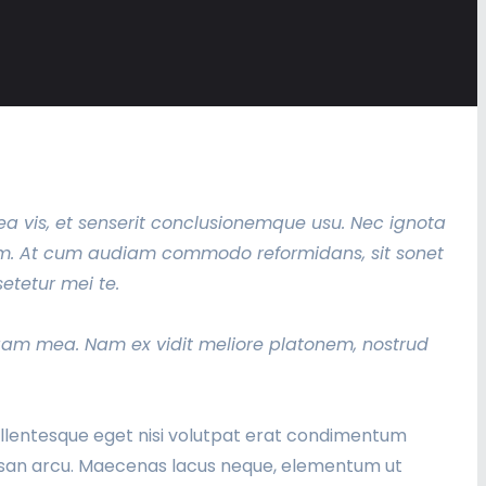
 ea vis, et senserit conclusionemque usu. Nec ignota
am. At cum audiam commodo reformidans, sit sonet
etetur mei te.
egam mea. Nam ex vidit meliore platonem, nostrud
 Pellentesque eget nisi volutpat erat condimentum
cumsan arcu. Maecenas lacus neque, elementum ut