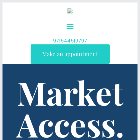
971544519797
Make an appointment
Market
Access.